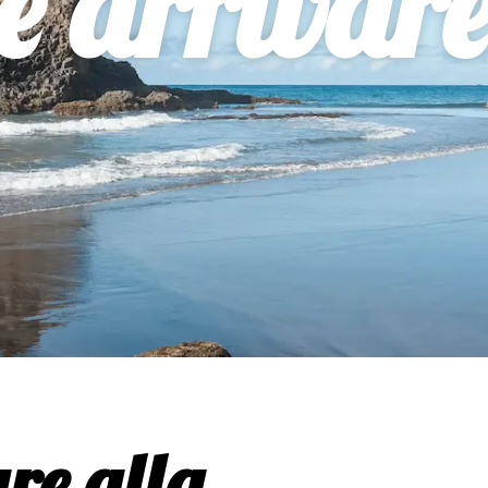
 arrivar
re alla