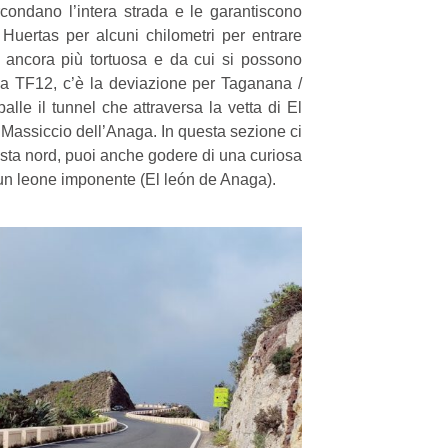
rcondano l’intera strada e le garantiscono
 Huertas per alcuni chilometri per entrare
 ancora più tortuosa e da cui si possono
la TF12, c’è la deviazione per Taganana /
lle il tunnel che attraversa la vetta di El
l Massiccio dell’Anaga. In questa sezione ci
osta nord, puoi anche godere di una curiosa
un leone imponente (El león de Anaga).